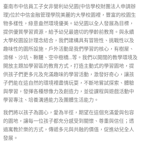
臺南市中信員工子女非營利幼兒園(中信學校財團法人申請辦
理)
位於中信金融管理學院美麗的大學校園裡，豐富的校園生
物多樣性，綠意盎然環境優美。幼兒園以全人發展為目標，
提供優質學習資源，給予幼兒最適切的學齡前教育。與永續
大學校園設計理念結合，我們建構具有冒險性、挑戰性以及
趣味性的園所設施，戶外活動是我們學習的核心，有樹屋、
滑梯、沙坑、鞦韆、空中樹橋…等。我們以開闊的教學環境及
開放主題加學習區的教育方式，打造主動式的學習園地，提
供孩子們更多元及充滿趣味的學習活動，激發好奇心，讓孩
子們能在這自然的環境裡盡情玩耍，不斷地嘗試探索、體驗
與學習，發揮各種想像力及創造力，並從課程與遊戲活動中
學習專注、培養溝通能力及團體生活能力。
我們將以孩子為圓心，愛為半徑，期望在這個充滿愛與包容
的園地，讓每一位孩子都充分感受到關懷、尊重與信任；透
過寓教於樂的方式，傳遞多元與共融的價值，促進幼兒全人
發展。