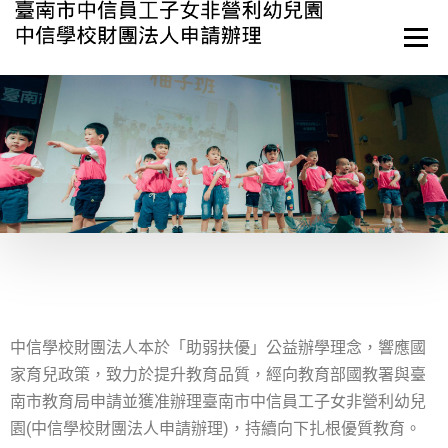
選單
最新消息
關於中信
環境與設備
課程與教學
活動與資源
衛生與保育
產學合作
聯絡我們
中信學校財團法人本於「助弱扶優」公益辦學理念，響應國
家育兒政策，致力於提升教育品質，經向教育部國教署與臺
南市教育局申請並獲准辦理
臺南市中信員工子女非營利幼兒
園(中信學校財團法人申請辦理)
，持續向下扎根優質教育。