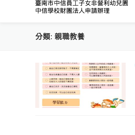
跳
至
主
要
內
分類:
親職教養
容