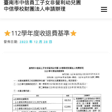
跳
至
選單
主
要
內
容
最新消息
關於中信
環境與設備
課程與教學
112學年度收退費基準
發佈日期:
2023 年 12 月 20 日
活動與資源
衛生與保育
產學合作
聯絡我們