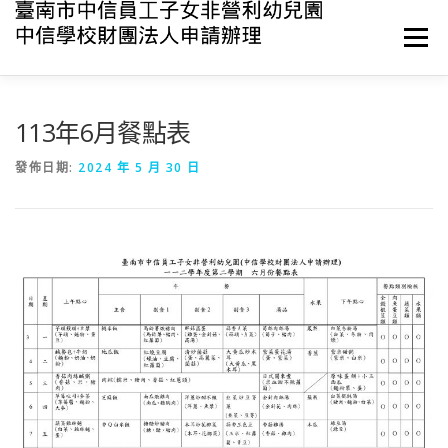
跳
至
選單
主
要
內
容
最新消息
關於中信
環境與設備
課程與教學
113年6月餐點表
發佈日期:
2024 年 5 月 30 日
活動與資源
衛生與保育
產學合作
聯絡我們