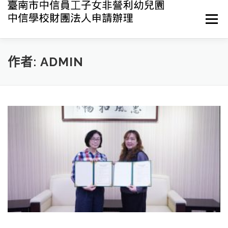
跳
至
選單
主
要
內
容
最新消息
關於中信
環境與設備
課程與教學
作者:
ADMIN
活動與資源
衛生與保育
產學合作
聯絡我們