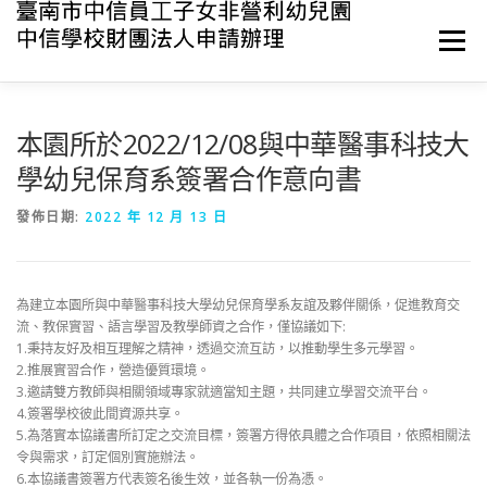
跳
至
選單
主
要
內
容
最新消息
關於中信
環境與設備
課程與教學
本園所於2022/12/08與中華醫事科技大
學幼兒保育系簽署合作意向書
活動與資源
衛生與保育
產學合作
聯絡我們
發佈日期:
2022 年 12 月 13 日
為建立本園所與中華醫事科技大學幼兒保育學系友誼及夥伴關係，促進教育交
流、教保實習、語言學習及教學師資之合作，僅協議如下:
1.秉持友好及相互理解之精神，透過交流互訪，以推動學生多元學習。
2.推展實習合作，營造優質環境。
3.邀請雙方教師與相關領域專家就適當知主題，共同建立學習交流平台。
4.簽署學校彼此間資源共享。
5.為落實本協議書所訂定之交流目標，簽署方得依具體之合作項目，依照相關法
令與需求，訂定個別實施辦法。
6.本協議書簽署方代表簽名後生效，並各執一份為憑。